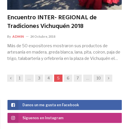
Encuentro INTER- REGIONAL de
Tradiciones Vichuquén 2018
By
ADMIN
24 Octubre, 2018
Más de 50 expositores mostraron sus productos de
artesanía en madera, greda blanca, lana, pita, coiron, paja de
trigo, talabartería y orfebrería en la plaza de Vichuquén el…
Previous
Next
1
…
3
4
5
6
7
…
10
Danos un me gusta en Facebook
Siguenos en Instagram