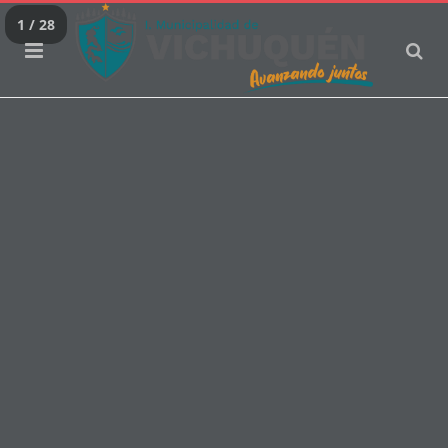
1 / 28
»
Home
Guia Turistica Interactiva
GUIA TURISTICA INTERACTIVA
Danos un me gusta en Facebook
Siguenos en Instagram