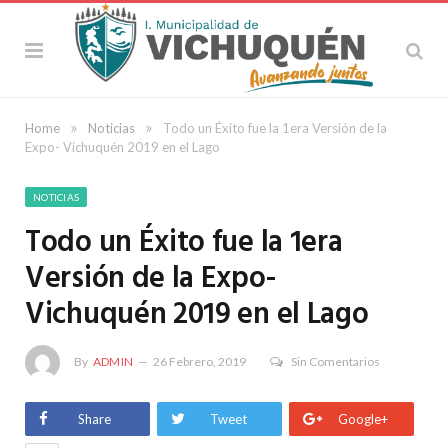
»
»
Home
Noticias
Todo un Éxito fue la 1era Versión de la
Expo- Vichuquén 2019 en el Lago
NOTICIAS
Todo un Éxito fue la 1era
Versión de la Expo-
Vichuquén 2019 en el Lago
By
ADMIN
26 Febrero, 2019
Sin Comentarios
Share
Tweet
Google+