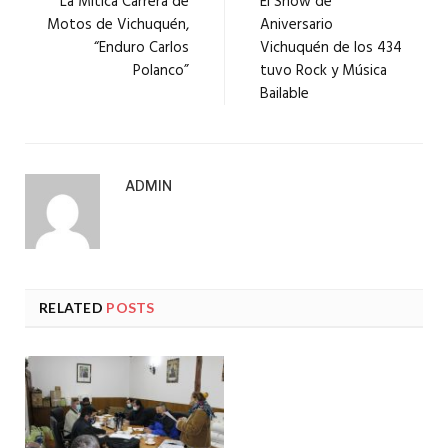
La Mítica Carrera de
El Show de
Motos de Vichuquén,
Aniversario
“Enduro Carlos
Vichuquén de los 434
Polanco”
tuvo Rock y Música
Bailable
ADMIN
RELATED
POSTS