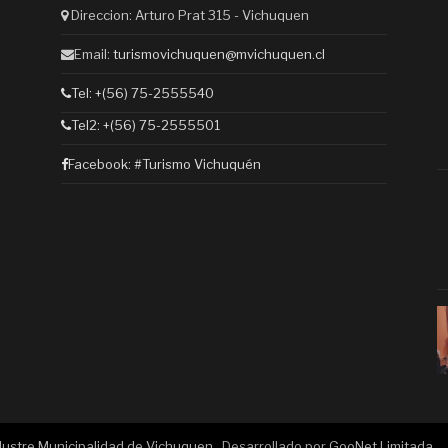
Direccion: Arturo Prat 315 - Vichuquen
Email:
turismovichuquen@mvichuquen.cl
Tel: +(56) 75-2555540
Tel2: +(56) 75-2555501
Facebook:
#Turismo Vichuquén
Ilustre Municipalidad de Vichuquen
. Desarrollado por
GooNet Limitada
.