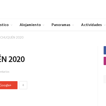
stico
Alojamiento
Panoramas
Actividades
ICHUQUÉN 2020
N 2020
ntarios
+
Google+