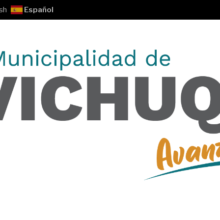
sh
Español