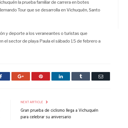
ichuquén la prueba familiar de carrera en botes
 Remando Tour que se desarrolla en Vichuquén, Santo
ión y deporte a los veraneantes o turistas que
en el sector de playa Paula el sábado 15 de febrero a
Facebook
Google+
Pinterest
LinkedIn
Tumblr
Email
E
NEXT ARTICLE
n
Gran prueba de ciclismo llega a Vichuquén
a
para celebrar su aniversario