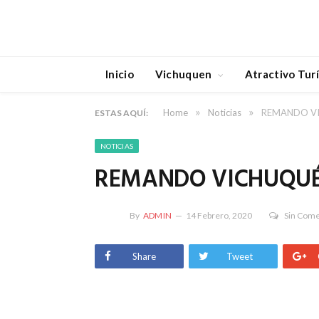
Inicio
Vichuquen
Atractivo Turí
»
»
Home
Noticias
REMANDO V
ESTAS AQUÍ:
NOTICIAS
REMANDO VICHUQUÉ
By
ADMIN
14 Febrero, 2020
Sin Come
Share
Tweet