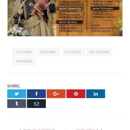
CULTURA
CULTURE
EVENTOS
RELIGIOSA
TURISMO
SHARE.
Twitter
Facebook
Google+
Pinterest
LinkedIn
Tumblr
Email