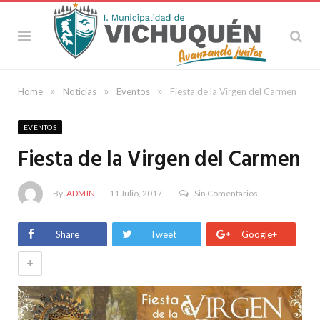
»
»
»
Home
Noticias
Eventos
Fiesta de la Virgen del Carmen
EVENTOS
Fiesta de la Virgen del Carmen
By
ADMIN
11 Julio, 2017
Sin Comentarios
Share
Tweet
Google+
+