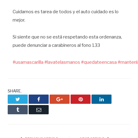
Cuidarnos es tarea de todos y el auto cuidado es lo
mejor.
Si siente que no se está respetando esta ordenanza,
puede denunciar a carabineros al fono 133
#usamascarilla
#lavatelasmanos
#quedateencasa
#mantenl
SHARE.
Twitter
Facebook
Google+
Pinterest
LinkedIn
Tumblr
Email