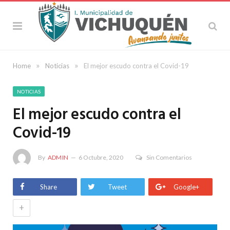
»
»
Home
Noticias
El mejor escudo contra el Covid-19
NOTICIAS
El mejor escudo contra el
Covid-19
By
ADMIN
6 Octubre, 2020
Sin Comentarios
Share
Tweet
Google+
+