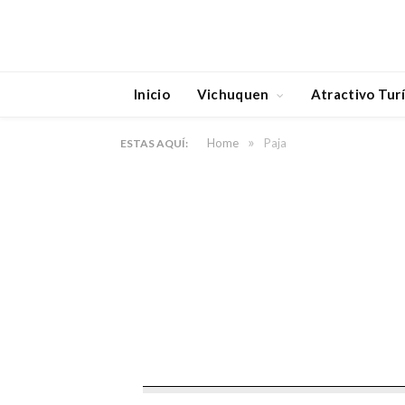
Inicio
Vichuquen
Atractivo Turí
»
Home
Paja
ESTAS AQUÍ: