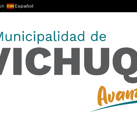
sh
Español