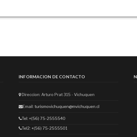
INFORMACION DE CONTACTO
N
Direccion: Arturo Prat 315 - Vichuquen
Email:
turismovichuquen@mvichuquen.cl
Tel: +(56) 75-2555540
Tel2: +(56) 75-2555501