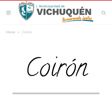
»
Home
Coirón
Coirón